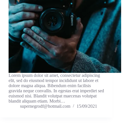
Lorem ipsum dolor sit amet, consectetur adipiscing
elit, sed do eiusmod tempor incididunt ut labore et
dolore magna aliqua. Bibendum enim facilisis
gravida neque convallis. In egestas erat imperdiet sed
euismod nisi. Blandit volutpat maecenas volutpat
blandit aliquam etiam. Morbi…
supernegrodf@hotmail.com
15/09/2021